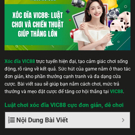
Xóc đĩa VIC88
trực tuyến hiện đại, tạo cảm giác chơi sống
động, rõ ràng về kết quả. Sức hút của game nằm ở thao tác
đơn giản, kho phần thưởng cạnh tranh và đa dạng cửa
cược. Bài viết sau sẽ giúp bạn nắm cách chơi, mức trả
thưởng và mẹo đặt cược để tăng cơ hội thắng tại
VIC88
.
Luật chơi xóc đĩa VIC88 cực đơn giản, dễ chơi
Nội Dung Bài Viết