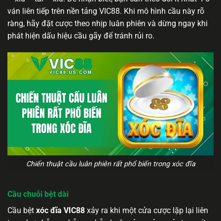
ván liên tiếp trên nền tảng VIC88. Khi mô hình cầu này rõ
ràng, hãy đặt cược theo nhịp luân phiên và dừng ngay khi
phát hiện dấu hiệu cầu gãy để tránh rủi ro.
Chiến thuật cầu luân phiên rất phổ biến trong xóc đĩa
Cầu chuỗi bệt dài
Cầu bệt
xóc đĩa VIC88
xảy ra khi một cửa cược lặp lại liên