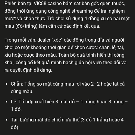
Phiên bản tại VIC88 casino bám sát bản gốc quen thuộc,
đồng thời ứng dụng công nghệ streaming để trải nghiệm
mượt và chân thực. Trò chơi sử dụng 4 đồng xu có hai mặt
màu (đỏ/trắng) làm căn cứ xác định kết quả.
Trong mỗi ván, dealer “xóc” các đồng trong đĩa và người
chơi có một khoảng thời gian để chọn cược: chẵn, lẻ, tài,
xỉu hoặc cược theo màu. Toàn bộ quá trình hiển thị công
khai, công bố kết quả minh bạch giúp hội viên theo dõi và
ra quyết định dễ dàng.
Chẵn: Tổng số mặt cùng màu rơi vào 2–2 hoặc tất cả
cùng màu.
Lẻ: Tổ hợp xuất hiện 3 mặt đỏ – 1 trắng hoặc 3 trắng –
1 đỏ.
Tài: Lượng mặt đỏ chiếm ưu thế (3 đỏ 1 trắng hoặc 4
đỏ).