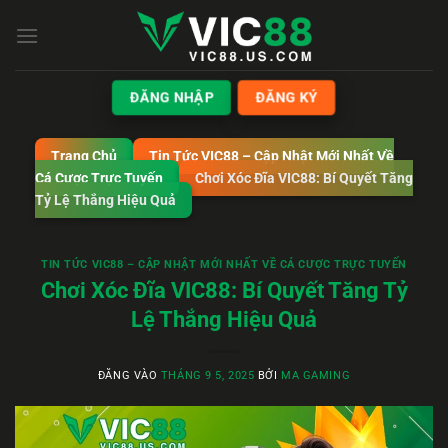
Bỏ
qua
nội
dung
ĐĂNG NHẬP
ĐĂNG KÝ
Trang Chủ
Tin Tức VIC88 – Cập Nhật Mới Nhất Về
Cá Cược Trực Tuyến
Chơi Xóc Đĩa VIC88: Bí Quyết Tăng
Tỷ Lệ Thắng Hiệu Quả
TIN TỨC VIC88 – CẬP NHẬT MỚI NHẤT VỀ CÁ CƯỢC TRỰC TUYẾN
Chơi Xóc Đĩa VIC88: Bí Quyết Tăng Tỷ
Lệ Thắng Hiệu Quả
ĐĂNG VÀO
THÁNG 9 5, 2025
BỞI
MA GAMING