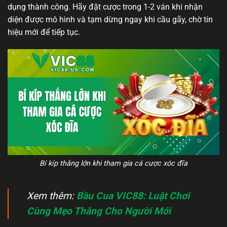
dụng thành công. Hãy đặt cược trong 1-2 ván khi nhận
diện được mô hình và tạm dừng ngay khi cầu gãy, chờ tín
hiệu mới để tiếp tục.
Bí kíp thắng lớn khi tham gia cá cược xóc đĩa
Xem thêm:
Bầu Cua VIC88: Luật Chơi
Cùng Mẹo Thắng Cho Người Mới