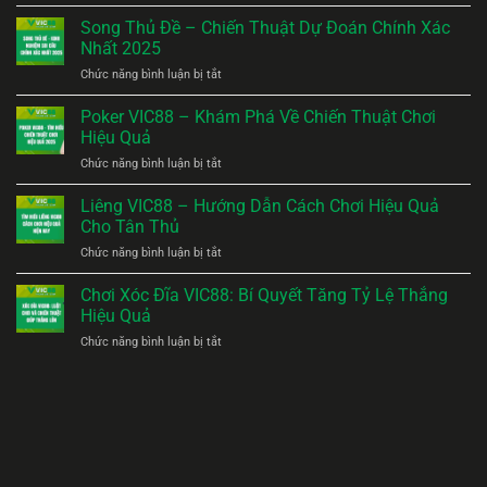
Rồng
Quyết
Nghiệm
Bạch
Song Thủ Đề – Chiến Thuật Dự Đoán Chính Xác
Cá
Soi
Kim
Cược
Nhất 2025
Kèo
–
Hiệu
Chức năng bình luận bị tắt
ở
Chiến
Quả
Song
Thuật
Tại
Thủ
Poker VIC88 – Khám Phá Về Chiến Thuật Chơi
Soi
VIC88
Đề
Cầu
Hiệu Quả
–
Chính
Chức năng bình luận bị tắt
ở
Chiến
Xác
Poker
Thuật
Hiện
VIC88
Liêng VIC88 – Hướng Dẫn Cách Chơi Hiệu Quả
Dự
Nay
–
Đoán
Cho Tân Thủ
Khám
Chính
Chức năng bình luận bị tắt
ở
Phá
Xác
Liêng
Về
Nhất
VIC88
Chơi Xóc Đĩa VIC88: Bí Quyết Tăng Tỷ Lệ Thắng
Chiến
2025
–
Thuật
Hiệu Quả
Hướng
Chơi
Chức năng bình luận bị tắt
ở
Dẫn
Hiệu
Chơi
Cách
Quả
Xóc
Chơi
Đĩa
Hiệu
VIC88:
Quả
Bí
Cho
Quyết
Tân
Tăng
Thủ