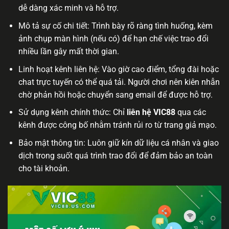
dễ dàng xác minh và hỗ trợ.
Mô tả sự cố chi tiết: Trình bày rõ ràng tình huống, kèm
ảnh chụp màn hình (nếu có) để hạn chế việc trao đổi
nhiều lần gây mất thời gian.
Linh hoạt kênh liên hệ: Vào giờ cao điểm, tổng đài hoặc
chat trực tuyến có thể quá tải. Người chơi nên kiên nhẫn
chờ phản hồi hoặc chuyển sang email để được hỗ trợ.
Sử dụng kênh chính thức: Chỉ
liên hệ VIC88
qua các
kênh được công bố nhằm tránh rủi ro từ trang giả mạo.
Bảo mật thông tin: Luôn giữ kín dữ liệu cá nhân và giao
dịch trong suốt quá trình trao đổi để đảm bảo an toàn
cho tài khoản.