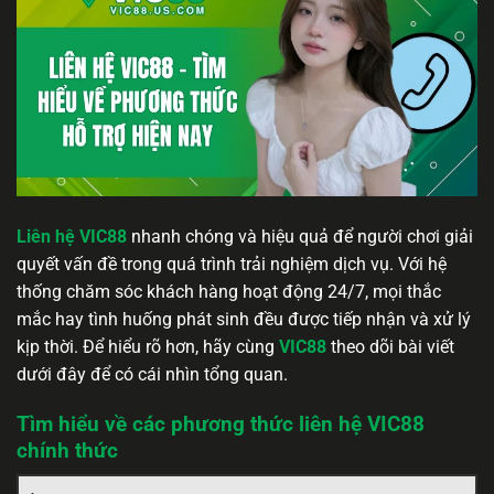
Liên hệ VIC88
nhanh chóng và hiệu quả để người chơi giải
quyết vấn đề trong quá trình trải nghiệm dịch vụ. Với hệ
thống chăm sóc khách hàng hoạt động 24/7, mọi thắc
mắc hay tình huống phát sinh đều được tiếp nhận và xử lý
kịp thời. Để hiểu rõ hơn, hãy cùng
VIC88
theo dõi bài viết
dưới đây để có cái nhìn tổng quan.
Tìm hiểu về các phương thức liên hệ VIC88
chính thức