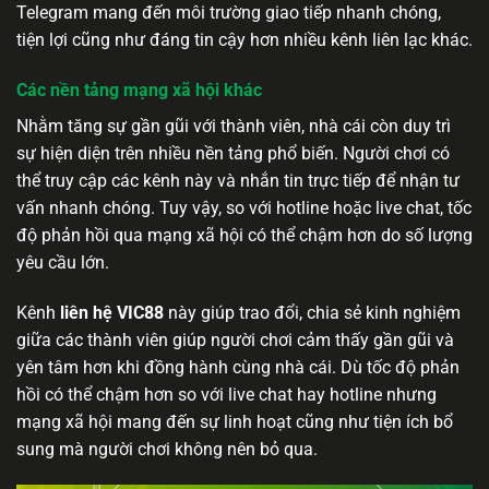
Telegram mang đến môi trường giao tiếp nhanh chóng,
tiện lợi cũng như đáng tin cậy hơn nhiều kênh liên lạc khác.
Các nền tảng mạng xã hội khác
Nhằm tăng sự gần gũi với thành viên, nhà cái còn duy trì
sự hiện diện trên nhiều nền tảng phổ biến. Người chơi có
thể truy cập các kênh này và nhắn tin trực tiếp để nhận tư
vấn nhanh chóng. Tuy vậy, so với hotline hoặc live chat, tốc
độ phản hồi qua mạng xã hội có thể chậm hơn do số lượng
yêu cầu lớn.
Kênh
liên hệ VIC88
này giúp trao đổi, chia sẻ kinh nghiệm
giữa các thành viên giúp người chơi cảm thấy gần gũi và
yên tâm hơn khi đồng hành cùng nhà cái. Dù tốc độ phản
hồi có thể chậm hơn so với live chat hay hotline nhưng
mạng xã hội mang đến sự linh hoạt cũng như tiện ích bổ
sung mà người chơi không nên bỏ qua.