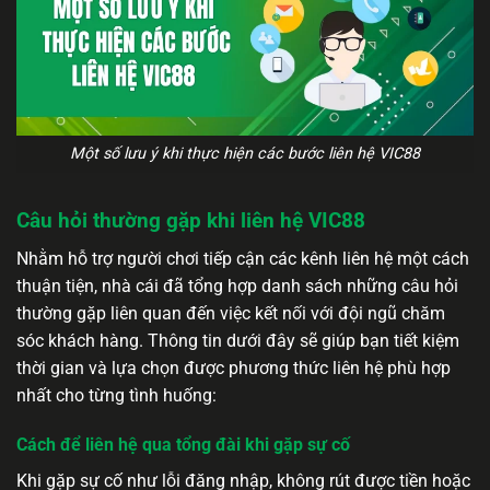
Một số lưu ý khi thực hiện các bước liên hệ VIC88
Câu hỏi thường gặp khi liên hệ VIC88
Nhằm hỗ trợ người chơi tiếp cận các kênh liên hệ một cách
thuận tiện, nhà cái đã tổng hợp danh sách những câu hỏi
thường gặp liên quan đến việc kết nối với đội ngũ chăm
sóc khách hàng. Thông tin dưới đây sẽ giúp bạn tiết kiệm
thời gian và lựa chọn được phương thức liên hệ phù hợp
nhất cho từng tình huống:
Cách để liên hệ qua tổng đài khi gặp sự cố
Khi gặp sự cố như lỗi đăng nhập, không rút được tiền hoặc