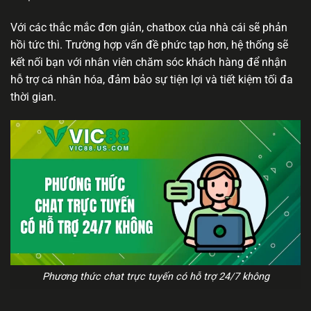
Với các thắc mắc đơn giản, chatbox của nhà cái sẽ phản
hồi tức thì. Trường hợp vấn đề phức tạp hơn, hệ thống sẽ
kết nối bạn với nhân viên chăm sóc khách hàng để nhận
hỗ trợ cá nhân hóa, đảm bảo sự tiện lợi và tiết kiệm tối đa
thời gian.
Phương thức chat trực tuyến có hỗ trợ 24/7 không