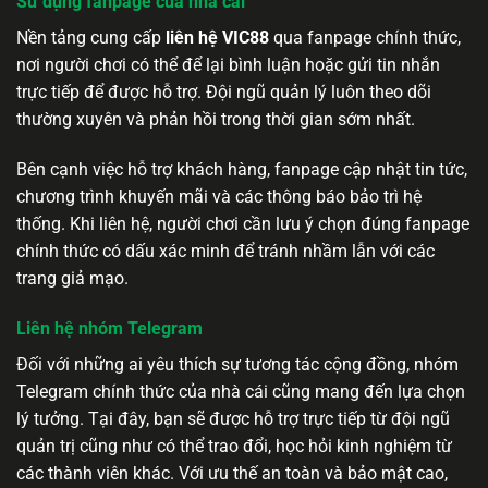
Sử dụng fanpage của nhà cái
Nền tảng cung cấp
liên hệ VIC88
qua fanpage chính thức,
nơi người chơi có thể để lại bình luận hoặc gửi tin nhắn
trực tiếp để được hỗ trợ. Đội ngũ quản lý luôn theo dõi
thường xuyên và phản hồi trong thời gian sớm nhất.
Bên cạnh việc hỗ trợ khách hàng, fanpage cập nhật tin tức,
chương trình khuyến mãi và các thông báo bảo trì hệ
thống. Khi liên hệ, người chơi cần lưu ý chọn đúng fanpage
chính thức có dấu xác minh để tránh nhầm lẫn với các
trang giả mạo.
Liên hệ nhóm Telegram
Đối với những ai yêu thích sự tương tác cộng đồng, nhóm
Telegram chính thức của nhà cái cũng mang đến lựa chọn
lý tưởng. Tại đây, bạn sẽ được hỗ trợ trực tiếp từ đội ngũ
quản trị cũng như có thể trao đổi, học hỏi kinh nghiệm từ
các thành viên khác. Với ưu thế an toàn và bảo mật cao,