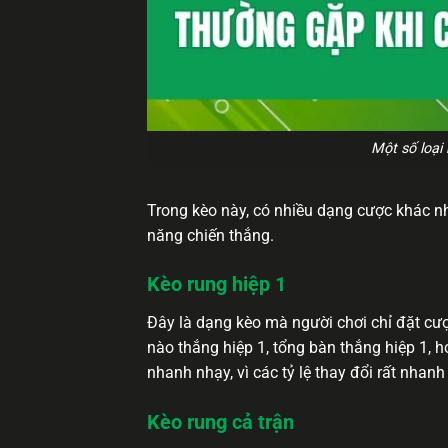
Một số loại
Trong kèo này, có nhiều dạng cược khác nh
năng chiến thắng.
Kèo rung hiệp 1
Đây là dạng kèo mà người chơi chỉ đặt cư
nào thắng hiệp 1, tổng bàn thắng hiệp 1, h
nhanh nhạy, vì các tỷ lệ thay đổi rất nhanh
Kèo rung cả trận