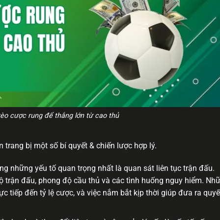
èo cược rung để thắng lớn từ cao thủ
n trang bị một số bí quyết & chiến lược hợp lý.
ong những yếu tố quan trọng nhất là quan sát liên tục trận đấu.
 độ trận đấu, phong độ cầu thủ và các tình huống nguy hiểm. Nh
ực tiếp đến tỷ lệ cược, và việc nắm bắt kịp thời giúp đưa ra quyế