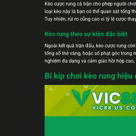
Kèo cược rung cả trận cho phép người chơi
loại kèo này là bạn có thể quan sát tổng th
Tuy nhiên, rủi ro cũng cao vì tỷ lệ cược th
Kèo rung theo sự kiện đặc biệt
Ngoài kết quả trận đấu, kèo cược rung còn 
tổng số thẻ vàng, hoặc số phạt góc trong m
nghiệm đa dạng và cảm giác hồi hộp cao, b
Bí kíp chơi kèo rung hiệ