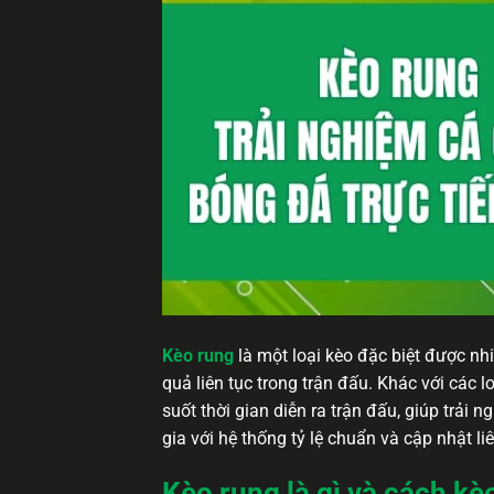
Kèo rung
là một loại kèo đặc biệt được nhi
quả liên tục trong trận đấu. Khác với các 
suốt thời gian diễn ra trận đấu, giúp trải
gia với hệ thống tỷ lệ chuẩn và cập nhật l
Kèo rung là gì và cách kè