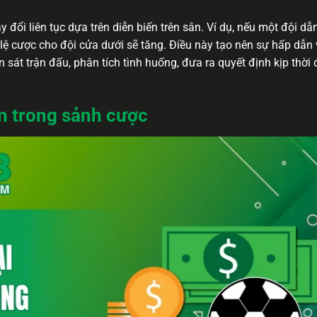
y đổi liên tục dựa trên diễn biến trên sân. Ví dụ, nếu một đội dẫ
ỷ lệ cược cho đội cửa dưới sẽ tăng. Điều này tạo nên sự hấp dẫn
 sát trận đấu, phân tích tình huống, đưa ra quyết định kịp thời 
ến trong sảnh cược