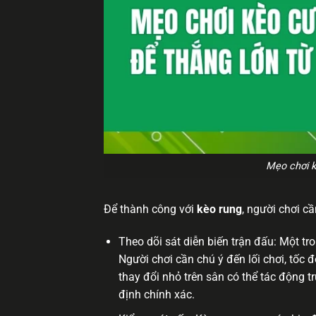
Mẹo chơi k
Để thành công với
kèo rung
, người chơi cầ
Theo dõi sát diễn biến trận đấu: Một tr
Người chơi cần chú ý đến lối chơi, tốc
thay đổi nhỏ trên sân có thể tác động tr
định chính xác.