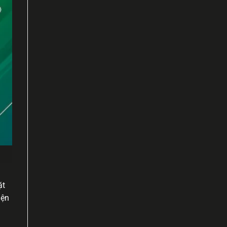
Bí
Tân
Quyết
Thủ
Tăng
Tỷ
Lệ
Thắng
Hiệu
Quả
ặt
iện