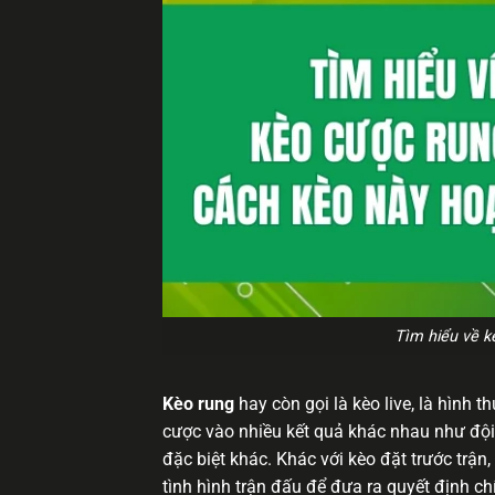
Tìm hiểu về k
Kèo rung
hay còn gọi là kèo live, là hình t
cược vào nhiều kết quả khác nhau như đội 
đặc biệt khác. Khác với kèo đặt trước trậ
tình hình trận đấu để đưa ra quyết định ch